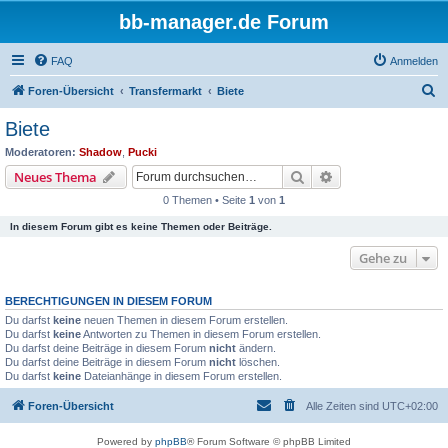
bb-manager.de Forum
FAQ
Anmelden
S
Foren-Übersicht
Transfermarkt
Biete
u
Biete
c
Moderatoren:
Shadow
,
Pucki
h
Suche
Erweiterte Suche
Neues Thema
e
0 Themen • Seite
1
von
1
In diesem Forum gibt es keine Themen oder Beiträge.
Gehe zu
BERECHTIGUNGEN IN DIESEM FORUM
Du darfst
keine
neuen Themen in diesem Forum erstellen.
Du darfst
keine
Antworten zu Themen in diesem Forum erstellen.
Du darfst deine Beiträge in diesem Forum
nicht
ändern.
Du darfst deine Beiträge in diesem Forum
nicht
löschen.
Du darfst
keine
Dateianhänge in diesem Forum erstellen.
Foren-Übersicht
Alle Zeiten sind
UTC+02:00
Powered by
phpBB
® Forum Software © phpBB Limited