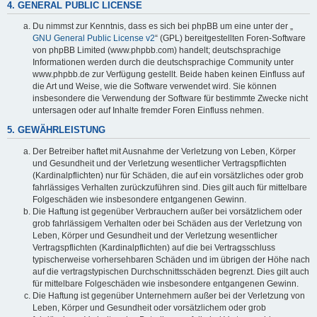
4. GENERAL PUBLIC LICENSE
Du nimmst zur Kenntnis, dass es sich bei phpBB um eine unter der „
GNU General Public License v2
“ (GPL) bereitgestellten Foren-Software
von phpBB Limited (www.phpbb.com) handelt; deutschsprachige
Informationen werden durch die deutschsprachige Community unter
www.phpbb.de zur Verfügung gestellt. Beide haben keinen Einfluss auf
die Art und Weise, wie die Software verwendet wird. Sie können
insbesondere die Verwendung der Software für bestimmte Zwecke nicht
untersagen oder auf Inhalte fremder Foren Einfluss nehmen.
5. GEWÄHRLEISTUNG
Der Betreiber haftet mit Ausnahme der Verletzung von Leben, Körper
und Gesundheit und der Verletzung wesentlicher Vertragspflichten
(Kardinalpflichten) nur für Schäden, die auf ein vorsätzliches oder grob
fahrlässiges Verhalten zurückzuführen sind. Dies gilt auch für mittelbare
Folgeschäden wie insbesondere entgangenen Gewinn.
Die Haftung ist gegenüber Verbrauchern außer bei vorsätzlichem oder
grob fahrlässigem Verhalten oder bei Schäden aus der Verletzung von
Leben, Körper und Gesundheit und der Verletzung wesentlicher
Vertragspflichten (Kardinalpflichten) auf die bei Vertragsschluss
typischerweise vorhersehbaren Schäden und im übrigen der Höhe nach
auf die vertragstypischen Durchschnittsschäden begrenzt. Dies gilt auch
für mittelbare Folgeschäden wie insbesondere entgangenen Gewinn.
Die Haftung ist gegenüber Unternehmern außer bei der Verletzung von
Leben, Körper und Gesundheit oder vorsätzlichem oder grob