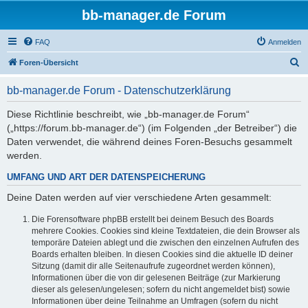
bb-manager.de Forum
FAQ
Anmelden
S
Foren-Übersicht
u
bb-manager.de Forum - Datenschutzerklärung
c
h
Diese Richtlinie beschreibt, wie „bb-manager.de Forum“
(„https://forum.bb-manager.de“) (im Folgenden „der Betreiber“) die
e
Daten verwendet, die während deines Foren-Besuchs gesammelt
werden.
UMFANG UND ART DER DATENSPEICHERUNG
Deine Daten werden auf vier verschiedene Arten gesammelt:
Die Forensoftware phpBB erstellt bei deinem Besuch des Boards
mehrere Cookies. Cookies sind kleine Textdateien, die dein Browser als
temporäre Dateien ablegt und die zwischen den einzelnen Aufrufen des
Boards erhalten bleiben. In diesen Cookies sind die aktuelle ID deiner
Sitzung (damit dir alle Seitenaufrufe zugeordnet werden können),
Informationen über die von dir gelesenen Beiträge (zur Markierung
dieser als gelesen/ungelesen; sofern du nicht angemeldet bist) sowie
Informationen über deine Teilnahme an Umfragen (sofern du nicht