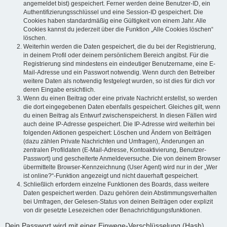
angemeldet bist) gespeichert. Ferner werden deine Benutzer-ID, ein
Authentifizierungsschlüssel und eine Session-ID gespeichert. Die
Cookies haben standardmäßig eine Gültigkeit von einem Jahr. Alle
Cookies kannst du jederzeit über die Funktion „Alle Cookies löschen“
löschen.
Weiterhin werden die Daten gespeichert, die du bei der Registrierung,
in deinem Profil oder deinem persönlichem Bereich angibst. Für die
Registrierung sind mindestens ein eindeutiger Benutzername, eine E-
Mail-Adresse und ein Passwort notwendig. Wenn durch den Betreiber
weitere Daten als notwendig festgelegt wurden, so ist dies für dich vor
deren Eingabe ersichtlich.
Wenn du einen Beitrag oder eine private Nachricht erstellst, so werden
die dort eingegebenen Daten ebenfalls gespeichert. Gleiches gilt, wenn
du einen Beitrag als Entwurf zwischenspeicherst. In diesen Fällen wird
auch deine IP-Adresse gespeichert. Die IP-Adresse wird weiterhin bei
folgenden Aktionen gespeichert: Löschen und Ändern von Beiträgen
(dazu zählen Private Nachrichten und Umfragen), Änderungen an
zentralen Profildaten (E-Mail-Adresse, Kontoaktivierung, Benutzer-
Passwort) und gescheiterte Anmeldeversuche. Die von deinem Browser
übermittelte Browser-Kennzeichnung (User Agent) wird nur in der „Wer
ist online?“-Funktion angezeigt und nicht dauerhaft gespeichert.
Schließlich erfordern einzelne Funktionen des Boards, dass weitere
Daten gespeichert werden. Dazu gehören dein Abstimmungsverhalten
bei Umfragen, der Gelesen-Status von deinen Beiträgen oder explizit
von dir gesetzte Lesezeichen oder Benachrichtigungsfunktionen.
Dein Passwort wird mit einer Einwege-Verschlüsselung (Hash)