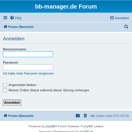
bb-manager.de Forum
FAQ
Anmelden
S
Foren-Übersicht
u
Anmelden
c
h
Benutzername:
e
Passwort:
Ich habe mein Passwort vergessen
Angemeldet bleiben
Meinen Online-Status während dieser Sitzung verbergen
Foren-Übersicht
Alle Zeiten sind
UTC+02:00
Powered by
phpBB
® Forum Software © phpBB Limited
Deutsche Übersetzung durch
phpBB.de